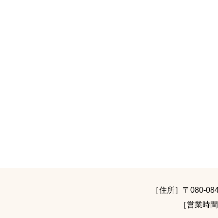
［住所］〒080-0
［営業時間］9