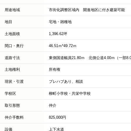
用途地域
市街化調整区域内 開進地区に付き建築可能
地目
宅地・雑種地
土地面積
1,396.62坪
間口・奥行
46.51ｍ*49.72ｍ
道路寸法
東側国道幅員21.80ｍ 北側公道4.00ｍ（一部8.
土地権利
所有権
現状・引渡
プレハブあり、相談
学校区
柳町小学校・共栄中学校
取引形態
仲介
仲介手数料
825,000円
設備
上下水道