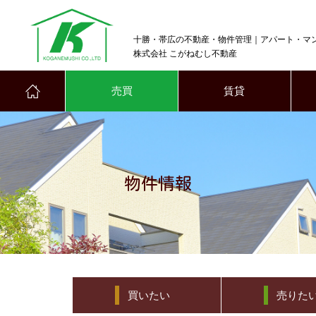
十勝・帯広の不動産・物件管理｜アパート・マ
株式会社 こがねむし不動産
売買
賃貸
物件情報
買いたい
売りた