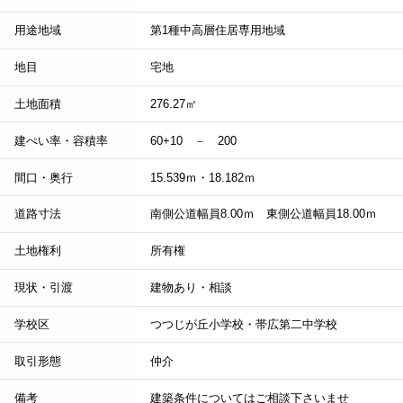
用途地域
第1種中高層住居専用地域
地目
宅地
土地面積
276.27㎡
建ぺい率・容積率
60+10 － 200
間口・奥行
15.539ｍ・18.182ｍ
道路寸法
南側公道幅員8.00ｍ 東側公道幅員18.00ｍ
土地権利
所有権
現状・引渡
建物あり・相談
学校区
つつじが丘小学校・帯広第二中学校
取引形態
仲介
備考
建築条件についてはご相談下さいませ