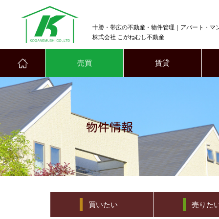
十勝・帯広の不動産・物件管理｜アパート・マ
株式会社 こがねむし不動産
売買
賃貸
物件情報
買いたい
売りた