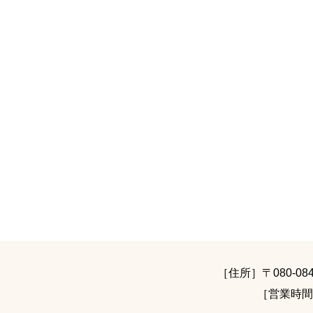
［住所］〒080-0
［営業時間］9