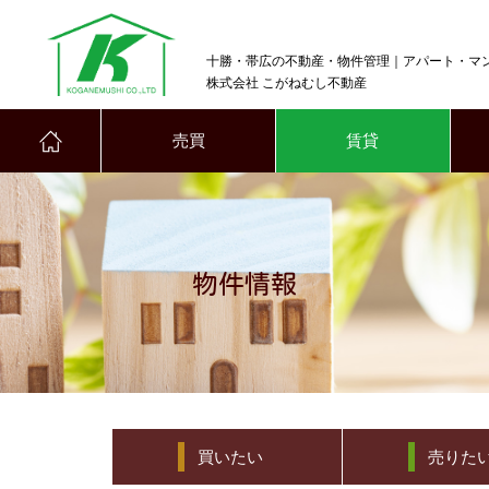
十勝・帯広の不動産・物件管理｜アパート・マ
株式会社 こがねむし不動産
売買
賃貸
物件情報
買いたい
売りた