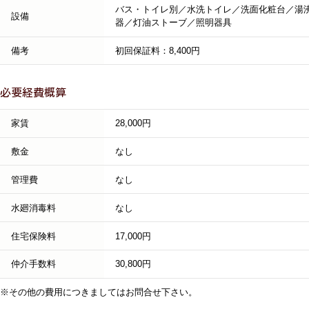
バス・トイレ別／水洗トイレ／洗面化粧台／湯
設備
器／灯油ストーブ／照明器具
備考
初回保証料：8,400円
必要経費概算
家賃
28,000円
敷金
なし
管理費
なし
水廻消毒料
なし
住宅保険料
17,000円
仲介手数料
30,800円
※その他の費用につきましてはお問合せ下さい。